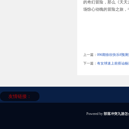
的奇幻冒险，那么《天天
场惊心动魄的冒险之旅，
上一篇：
096期徐欣快乐8预
下一篇：
有女球迷上前搭讪杨瀚
友情链接：
Powered by
部落冲突九游怎