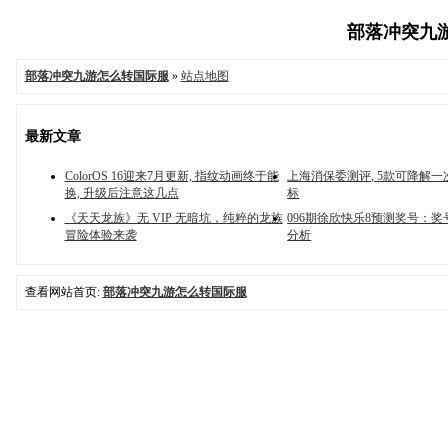
部落冲突九游怎
部落冲突九游怎么转国际服
»
站点地图
最新文章
ColorOS 16迎来7月更新, 指纹动画终于能
上海消保委测评, 5款可降解
换, 升级后注意这几点
标
《天天龙族》无 VIP 无暗坑，纯粹的龙族
096期徐欣快乐8预测奖号：奖
冒险体验来袭
分析
查看网站首页:
部落冲突九游怎么转国际服